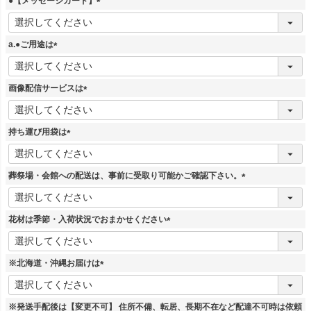
●【メッセージカード】
(
必
須
a.●ご用途は
)
(
必
須
画像配信サービスは
)
(
必
須
持ち運び用袋は
)
(
必
須
葬祭場・会館への配送は、事前に受取り可能かご確認下さい。
)
(
必
須
花材は季節・入荷状況でおまかせください
)
(
必
須
※北海道・沖縄お届けは
)
(
必
須
※発送手配後は【変更不可】 住所不備、転居、長期不在など配達不可時は依頼