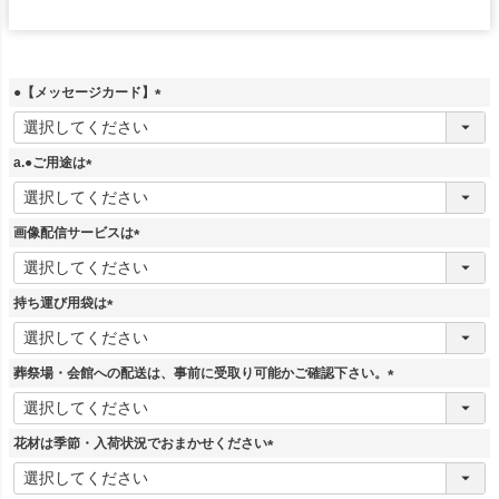
●【メッセージカード】
(
必
須
a.●ご用途は
)
(
必
須
画像配信サービスは
)
(
必
須
持ち運び用袋は
)
(
必
須
葬祭場・会館への配送は、事前に受取り可能かご確認下さい。
)
(
必
須
花材は季節・入荷状況でおまかせください
)
(
必