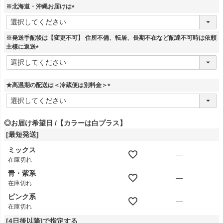
須
※北海道・沖縄お届けは
)
(
必
須
※発送手配後は【変更不可】 住所不備、転居、長期不在など配達不可時は依頼
)
主様に返送
(
必
須
)
★高温期の配送は＜冷蔵便は別料金＞
(
必
須
◎お届け希望日
【カラーは白プラス】
)
[最短発送]
ミックス
—
在庫切れ
青・紫系
—
在庫切れ
ピンク系
—
在庫切れ
[4日後以降]で指定する