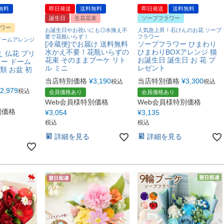
無料
即日発送
送料無料
即日発送
送料無料
誕生日
生花花束
ソープフラワー
ワー
お誕生日やお祝いにも◎水換え不
人気急上昇！石けんのお花 ソープ
要で花瓶いらず！
フラワー
ドームアレンジ
[冷蔵便]でお届け 送料無料
ソープフラワー ひまわり
水かえ不要！花瓶いらずの
ひまわりBOXアレンジ 猫
 仏花 プリ
花束 そのままブーケ リト
お誕生日 誕生日 お 花 プ
ー ドーム
ル ミニ
レゼント
類 お盆 初
当店特別価格
¥
3,190
当店特別価格
¥
3,300
税込
税込
2,979
税込
会員価格あり
会員価格あり
Web会員様特別価格
Web会員様特別価格
別価格
¥
3,054
¥
3,135
税込
税込
詳細を見る
詳細を見る