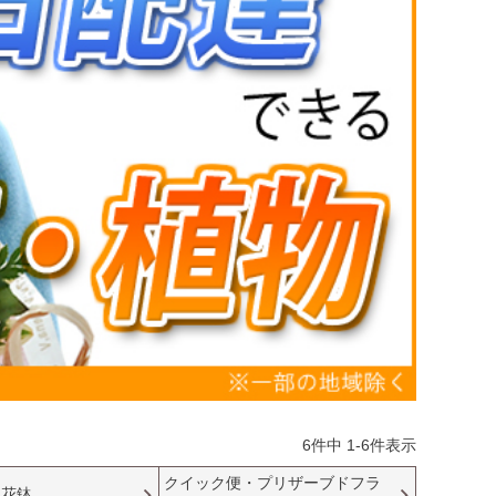
6
件中
1
-
6
件表示
クイック便・プリザーブドフラ
・花鉢