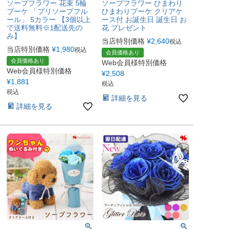
ソープフラワー 花束 5輪
ソープフラワー ひまわり
ブーケ 「プリソープフル
ひまわりブーケ クリアケ
ール」 5カラー 【3個以上
ース付 お誕生日 誕生日 お
で送料無料※1配送先の
花 プレゼント
み】
当店特別価格
¥
2,640
税込
当店特別価格
¥
1,980
税込
会員価格あり
会員価格あり
Web会員様特別価格
Web会員様特別価格
¥
2,508
¥
1,881
税込
税込
詳細を見る
詳細を見る