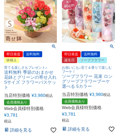
即日発送
送料無料
即日発送
送料無料
鉢植え
誕生日
ソープフラワー
育てる楽しさもプレゼント♪
お祝いにも♪見て＆香りで楽しむ
送料無料 季節のおまかせ
ブーケ！
ソープフラワー 花束 ロン
花鉢とグリーンの寄せ入れ
グソープフラワーブーケ
Sサイズ フラワーバスケッ
選べる 5カラー
ト
当店特別価格
¥
3,980
税込
当店特別価格
¥
3,980
税込
会員価格あり
会員価格あり
Web会員様特別価格
Web会員様特別価格
¥
3,781
¥
3,781
税込
税込
詳細を見る
詳細を見る