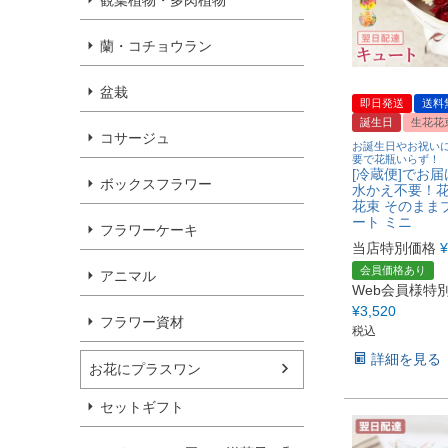
観葉植物・多肉植物
蘭・コチョウラン
盆栽
即日発送
送料
誕生日
生花花
コサージュ
お誕生日やお祝い
要で花瓶いらず！
[冷蔵便]でお届
ボックスフラワー
水かえ不要！
花束 そのまま
ート ミニ
フラワーケーキ
当店特別価格
¥
会員価格あり
アニマル
Web会員様特
¥
3,520
フラワー資材
税込
詳細を見る
お花にプラスワン
セットギフト