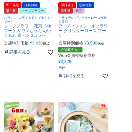
即日発送
送料無料
即日発送
送料無料
誕生日
ソープフラワー
誕生日
造花
お祝いにも♪見て＆香りで楽しむ
キラキラのグリッターローズが映
ブーケ！
える◎
ソープフラワー 花束 ３輪
アーティフィシャルフラワ
ブーケ & ワンちゃん ぬい
ー グリッターローズ ブー
ぐるみ 選べる 3カラー
ケ
当店特別価格
¥
3,430
当店特別価格
¥
3,500
税込
税込
会員価格あり
詳細を見る
Web会員様特別価格
¥
3,325
税込
詳細を見る