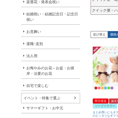
楽屋花・発表会祝い
クイック便・ハ
結婚祝い・結婚記念日・記念日
祝い
お見舞い
並び替え
価格
退職･送別
法人用
お悔やみのお花～お盆・お彼
岸・法要のお花
自宅で楽しむ
イベント・特集で選ぶ
即日発送
誕生
ソープフラワー
サマーギフト・お中元
まとめ買いにもオ
のピッタリなギフト