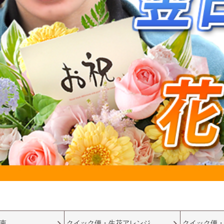
束
クイック便・生花アレンジ
クイック便