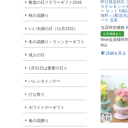
即日発送対応 
敬老の日フラワーギフト2026
タオル & シ
ー セット 5個
無料＜1配送先
秋の花贈り
ーケ 花束
当店特別価格
¥
いい夫婦の日（11月22日）
会員価格あり
Web会員様特
冬の花贈り～ウィンターギフト
税込
詳細を見る
成人の日
1月31日は愛妻の日☆
バレンタインデー
ひな祭り
ホワイトデーギフト
春の花贈り