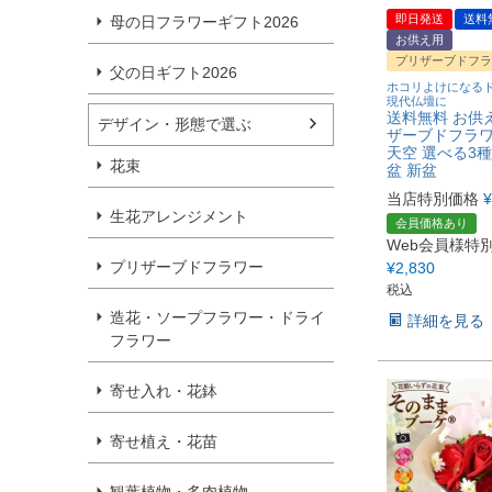
即日発送
送料
母の日フラワーギフト2026
お供え用
プリザーブドフラ
父の日ギフト2026
ホコリよけになる
現代仏壇に
送料無料 お供え
デザイン・形態で選ぶ
ザーブドフラワ
天空 選べる3種
花束
盆 新盆
当店特別価格
¥
生花アレンジメント
会員価格あり
Web会員様特
プリザーブドフラワー
¥
2,830
税込
造花・ソープフラワー・ドライ
詳細を見る
フラワー
寄せ入れ・花鉢
寄せ植え・花苗