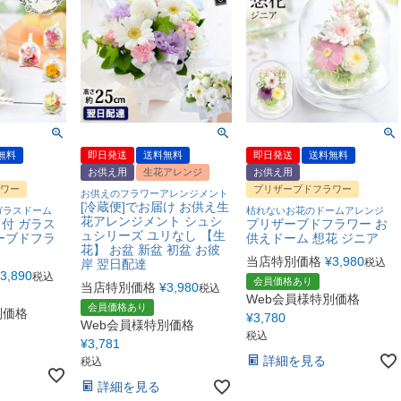
無料
即日発送
送料無料
即日発送
送料無料
お供え用
生花アレンジ
お供え用
ワー
プリザーブドフラワー
お供えのフラワーアレンジメント
[冷蔵便]でお届け お供え生
ガラスドーム
枯れないお花のドームアレンジ
花アレンジメント シュシ
付 ガラス
プリザーブドフラワー お
ュシリーズ ユリなし 【生
ーブドフラ
供えドーム 想花 ジニア
花】 お盆 新盆 初盆 お彼
当店特別価格
¥
3,980
税込
岸 翌日配達
3,890
税込
会員価格あり
当店特別価格
¥
3,980
税込
Web会員様特別価格
会員価格あり
別価格
¥
3,780
Web会員様特別価格
税込
¥
3,781
詳細を見る
税込
詳細を見る