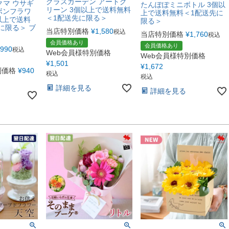
グラスガーデン アートグ
クマ ウサギ
たんぽぽミニボトル 3個以
リーン 3個以上で送料無料
ャボンフラワ
上で送料無料＜1配送先に
＜1配送先に限る＞
以上で送料
限る＞
に限る＞ ブ
当店特別価格
¥
1,580
税込
当店特別価格
¥
1,760
税込
会員価格あり
会員価格あり
990
税込
Web会員様特別価格
Web会員様特別価格
¥
1,501
¥
1,672
別価格
¥
940
税込
税込
詳細を見る
詳細を見る