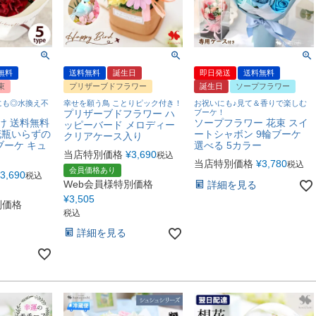
無料
送料無料
誕生日
即日発送
送料無料
束
プリザーブドフラワー
誕生日
ソープフラワー
にも◎水換え不
幸せを願う鳥 ことりピック付き！
お祝いにも♪見て＆香りで楽しむ
プリザーブドフラワー ハ
ブーケ！
け 送料無料
ソープフラワー 花束 スイ
ッピーバード メロディー
花瓶いらずの
ートシャボン 9輪ブーケ
クリアケース入り
ブーケ キュ
選べる 5カラー
当店特別価格
¥
3,690
税込
当店特別価格
¥
3,780
税込
会員価格あり
3,690
税込
Web会員様特別価格
詳細を見る
¥
3,505
別価格
税込
詳細を見る