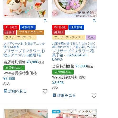
即日発送
送料無料
即日発送
送料無料
誕生日
アニマルモチーフ
誕生日
プリザーブドフラワー
プリザーブドフラワー
造花
クリアケース付 お散歩アニマル
お菓子箱を開けるようなわくわく
選べる6種類
感と和のやさしい趣を楽しめる◎
プリザーブドフラワー お
プリザーブドフラワー 花
散歩アニマル 6種類 猫
菓子箱 - HANAKASHI
BAKO-
当店特別価格
¥
3,880
税込
当店特別価格
¥
3,890
税込
会員価格あり
会員価格あり
Web会員様特別価格
Web会員様特別価格
¥
3,686
¥
3,696
税込
税込
詳細を見る
詳細を見る