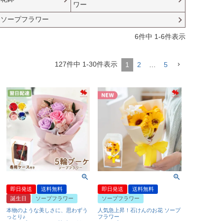
ワー
・ソープフラワー
6
件中
1
-
6
件表示
127
件中
1
-
30
件表示
1
2
…
5
即日発送
送料無料
即日発送
送料無料
誕生日
ソープフラワー
ソープフラワー
本物のような美しさに、思わずう
人気急上昇！石けんのお花 ソープ
っとり♪
フラワー