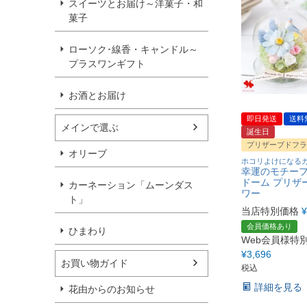
スイーツとお届け～洋菓子・和
菓子
ローソク･線香・キャンドル～
プラスワンギフト
お酒とお届け
即日発送
送料
メインで選ぶ
誕生日
プリザーブドフラ
オリーブ
ホコリよけになる
幸運のモチーフ
ドーム プリザ
カーネーション「ムーンダス
ワー
ト」
当店特別価格
¥
会員価格あり
ひまわり
Web会員様特
¥
3,696
お買い物ガイド
税込
詳細を見る
花由からのお知らせ