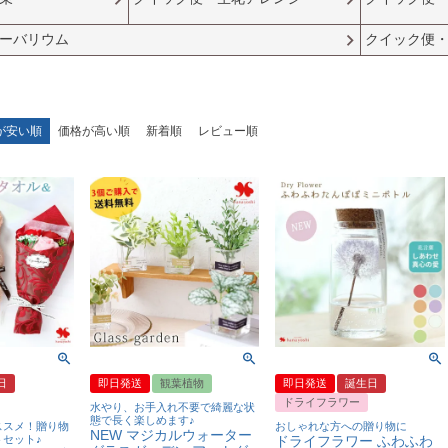
ーバリウム
クイック便
が安い順
価格が高い順
新着順
レビュー順
日
即日発送
観葉植物
即日発送
誕生日
ドライフラワー
水やり、お手入れ不要で綺麗な状
態で長く楽しめます♪
ススメ！贈り物
おしゃれな方への贈り物に
NEW マジカルウォーター
セット♪
ドライフラワー ふわふわ