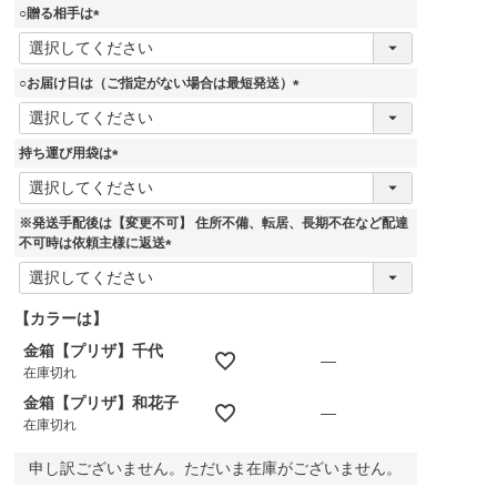
須
○贈る相手は
)
(
必
須
○お届け日は（ご指定がない場合は最短発送）
)
(
必
須
持ち運び用袋は
)
(
必
須
※発送手配後は【変更不可】 住所不備、転居、長期不在など配達
)
不可時は依頼主様に返送
(
必
須
【カラーは】
)
金箱【プリザ】千代
—
在庫切れ
金箱【プリザ】和花子
—
在庫切れ
申し訳ございません。ただいま在庫がございません。