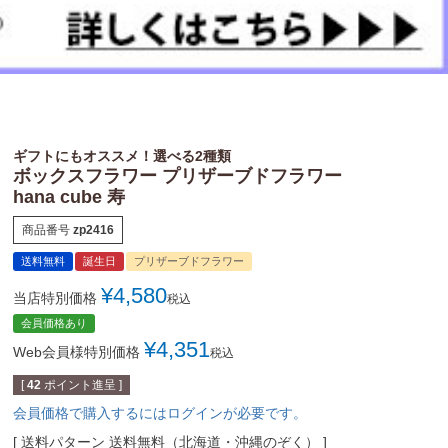
ギフトにもオススメ！選べる2種類
ボックスフラワー プリザーブドフラワー
hana cube 寿
商品番号
zp2416
送料無料
誕生日
プリザーブドフラワー
¥
4,580
当店特別価格
税込
会員価格あり
¥
4,351
Web会員様特別価格
税込
[
42
ポイント進呈 ]
会員価格で購入するにはログインが必要です。
送料パターン
送料無料（北海道・沖縄のぞく）