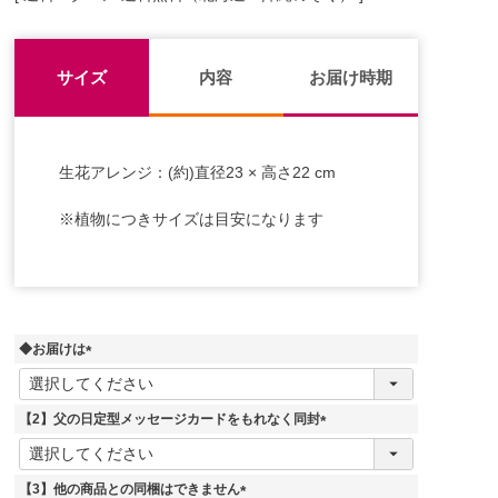
サイズ
内容
お届け時期
生花アレンジ：(約)直径23 × 高さ22 cm
※植物につきサイズは目安になります
◆お届けは
(
必
須
【2】父の日定型メッセージカードをもれなく同封
)
(
必
須
【3】他の商品との同梱はできません