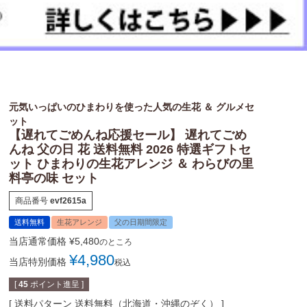
元気いっぱいのひまわりを使った人気の生花 ＆ グルメセ
ット
【遅れてごめんね応援セール】 遅れてごめ
んね 父の日 花 送料無料 2026 特選ギフトセ
ット ひまわりの生花アレンジ ＆ わらびの里
料亭の味 セット
商品番号
evf2615a
送料無料
生花アレンジ
父の日期間限定
当店通常価格
¥
5,480
のところ
¥
4,980
当店特別価格
税込
[
45
ポイント進呈 ]
送料パターン
送料無料（北海道・沖縄のぞく）