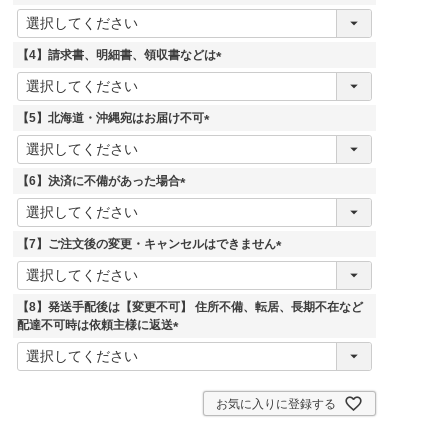
)
(
必
須
【4】請求書、明細書、領収書などは
)
(
必
須
【5】北海道・沖縄宛はお届け不可
)
(
必
須
【6】決済に不備があった場合
)
(
必
須
【7】ご注文後の変更・キャンセルはできません
)
(
必
須
【8】発送手配後は【変更不可】 住所不備、転居、長期不在など
)
配達不可時は依頼主様に返送
(
必
須
)
お気に入りに登録する