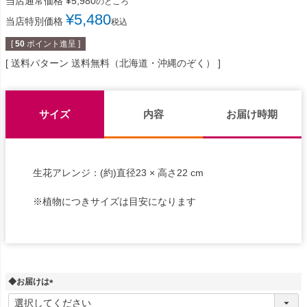
当店通常価格
¥
5,980
のところ
¥
5,480
当店特別価格
税込
[
50
ポイント進呈 ]
送料パターン
送料無料（北海道・沖縄のぞく）
サイズ
内容
お届け時期
生花アレンジ：(約)直径23 × 高さ22 cm
※植物につきサイズは目安になります
◆お届けは
(