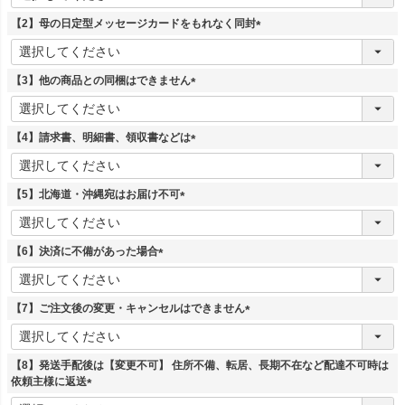
必
須
【2】母の日定型メッセージカードをもれなく同封
)
(
必
須
【3】他の商品との同梱はできません
)
(
必
須
【4】請求書、明細書、領収書などは
)
(
必
須
【5】北海道・沖縄宛はお届け不可
)
(
必
須
【6】決済に不備があった場合
)
(
必
須
【7】ご注文後の変更・キャンセルはできません
)
(
必
須
【8】発送手配後は【変更不可】 住所不備、転居、長期不在など配達不可時は
)
依頼主様に返送
(