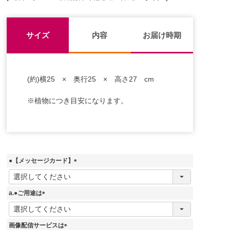
サイズ
内容
お届け時期
(約)横25 × 奥行25 × 高さ27 cm
※植物につき目安になります。
●【メッセージカード】
(
必
須
a.●ご用途は
)
(
必
須
画像配信サービスは