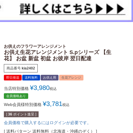
お供えのフラワーアレンジメント
お供え生花アレンジメント S.pシリーズ 【生
花】 お盆 新盆 初盆 お彼岸 翌日配達
商品番号
kia2402
即日発送
送料無料
お供え用
生花アレンジ
¥
3,980
当店特別価格
税込
会員価格あり
¥
3,781
Web会員様特別価格
税込
[
36
ポイント進呈 ]
会員価格で購入するにはログインが必要です。
送料パターン
送料無料（北海道・沖縄のぞく）