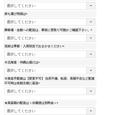
)
(
必
須
持ち運び用袋は
)
(
必
須
葬祭場・会館への配送は、事前に受取り可能かご確認下さい。
)
(
必
須
花材は季節・入荷状況でおまかせください
)
(
必
須
※北海道・沖縄お届けは
)
(
必
須
※発送手配後は【変更不可】 住所不備、転居、長期不在など配達
)
不可時は依頼主様に返送
(
必
須
)
★高温期の配送は＜冷蔵便は別料金＞
(
必