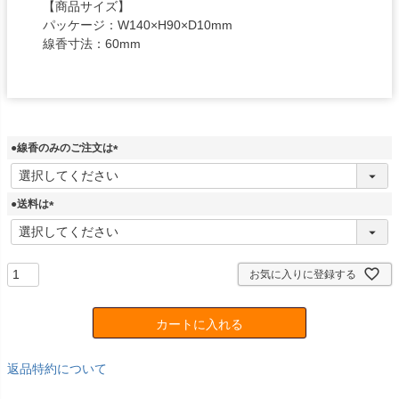
【商品サイズ】
パッケージ：W140×H90×D10mm
線香寸法：60mm
●線香のみのご注文は
(
必
須
●送料は
)
(
必
須
)
お気に入りに登録する
カートに入れる
返品特約について