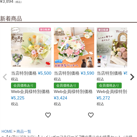
¥
3,894
（税込）
新着商品
当店特別価格
¥
5,500
当店特別価格
¥
3,590
当店特別価格
¥
5,550
税込
税込
税込
会員価格あり
会員価格あり
会員価格あり
Web会員様特別価格
Web会員様特別価格
Web会員様特別価格
¥
5,225
¥
3,424
¥
5,272
税込
税込
税込
HOME
商品一覧
【お花にプラスワン】レインボーフラワーズ 7種の香りのお線香セット（※線