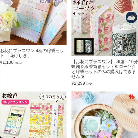
お花にプラスワン 4種の線香セッ
ト 「花げしき」
【お花にプラスワン】 和遊～10分
¥
1,100
（税込）
蝋燭＆線香筒箱セット※ローソク
と線香セットのみの購入はできま
せん※
¥
2,299
（税込）