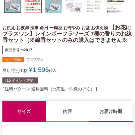
【お花に
お供え お彼岸 法事 命日 一周忌 お悔やみ お盆 お供え物
プラスワン】レインボーフラワーズ 7種の香りのお線
香セット（※線香セットのみの購入はできません※
商品番号
m2017
セット商品
プラスワン
¥
1,595
当店特別価格
税込
[
15
ポイント進呈 ]
送料パターン
送料無料（北海道・沖縄のぞく）
サイズ
内容
お届け時期