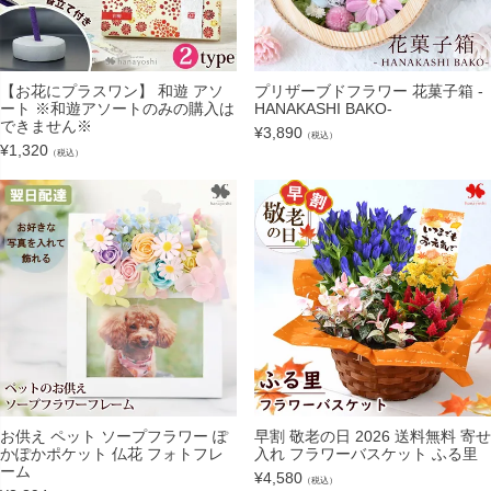
【お花にプラスワン】 和遊 アソ
プリザーブドフラワー 花菓子箱 -
ート ※和遊アソートのみの購入は
HANAKASHI BAKO-
できません※
¥
3,890
（税込）
¥
1,320
（税込）
お供え ペット ソープフラワー ぽ
早割 敬老の日 2026 送料無料 寄せ
かぽかポケット 仏花 フォトフレ
入れ フラワーバスケット ふる里
ーム
¥
4,580
（税込）