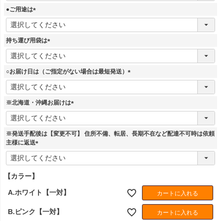
須
●ご用途は
)
(
必
須
持ち運び用袋は
)
(
必
須
○お届け日は（ご指定がない場合は最短発送）
)
(
必
須
※北海道・沖縄お届けは
)
(
必
須
※発送手配後は【変更不可】 住所不備、転居、長期不在など配達不可時は依頼
)
主様に返送
(
必
須
【カラー】
)
A.ホワイト【一対】
カートに入れる
B.ピンク【一対】
カートに入れる