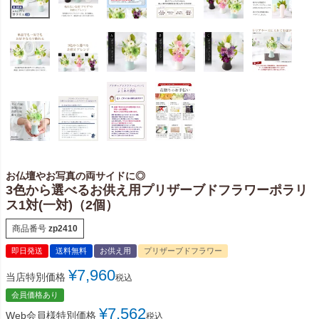
お仏壇やお写真の両サイドに◎
3色から選べるお供え用プリザーブドフラワーポラリ
ス1対(一対)（2個）
商品番号
zp2410
即日発送
送料無料
お供え用
プリザーブドフラワー
¥
7,960
当店特別価格
税込
会員価格あり
¥
7,562
Web会員様特別価格
税込