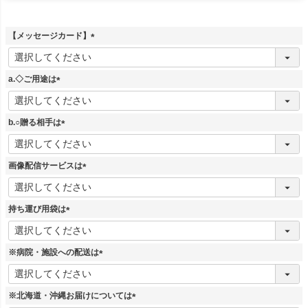
【メッセージカード】
(
必
須
a.◇ご用途は
)
(
必
須
b.○贈る相手は
)
(
必
須
画像配信サービスは
)
(
必
須
持ち運び用袋は
)
(
必
須
※病院・施設への配送は
)
(
必
須
※北海道・沖縄お届けについては
)