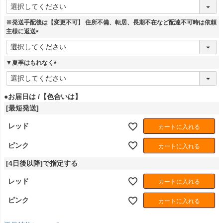
(
必
須
※発送手配後は【変更不可】 住所不備、転居、長期不在など配達不可時は依頼
)
主様に返送
(
必
須
▼夏季はもれなく
)
(
必
須
●お届日は
【色合いは】
)
[最短発送]
レッド
カートに入れる
ピンク
カートに入れる
[4日後以降]で指定する
レッド
カートに入れる
ピンク
カートに入れる