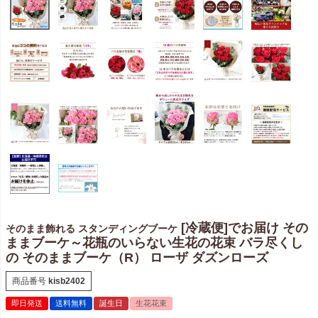
[冷蔵便]でお届け その
そのまま飾れる スタンディングブーケ
ままブーケ～花瓶のいらない生花の花束 バラ尽くし
の そのままブーケ（R） ローザ ダズンローズ
商品番号
kisb2402
即日発送
送料無料
誕生日
生花花束