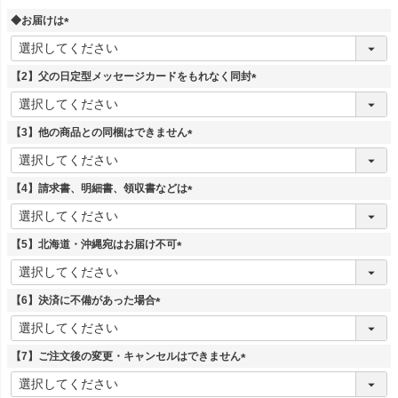
◆お届けは
(
必
須
【2】父の日定型メッセージカードをもれなく同封
)
(
必
須
【3】他の商品との同梱はできません
)
(
必
須
【4】請求書、明細書、領収書などは
)
(
必
須
【5】北海道・沖縄宛はお届け不可
)
(
必
須
【6】決済に不備があった場合
)
(
必
須
【7】ご注文後の変更・キャンセルはできません
)
(
必