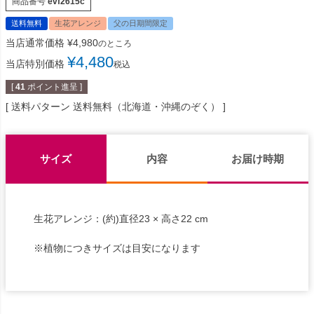
商品番号
evf2615c
送料無料
生花アレンジ
父の日期間限定
当店通常価格
¥
4,980
のところ
¥
4,480
当店特別価格
税込
[
41
ポイント進呈 ]
送料パターン
送料無料（北海道・沖縄のぞく）
サイズ
内容
お届け時期
生花アレンジ：(約)直径23 × 高さ22 cm
※植物につきサイズは目安になります