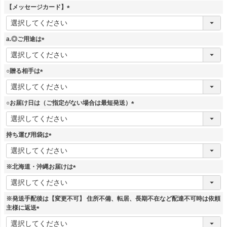
【メッセージカード】
(
必
須
a.◎ご用途は
)
(
必
須
○贈る相手は
)
(
必
須
○お届け日は（ご指定がない場合は最短発送）
)
(
必
須
持ち運び用袋は
)
(
必
須
※北海道・沖縄お届けは
)
(
必
須
※発送手配後は【変更不可】 住所不備、転居、長期不在など配達不可時は依頼
)
主様に返送
(