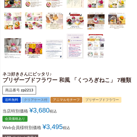
ネコ好きさんにピッタリ♪
プリザーブドフラワー 和風 「くつろぎねこ」 7種類
商品番号
zp2213
送料無料
クリアケース付
アニマルモチーフ
プリザーブドフラワー
¥
3,680
当店特別価格
税込
会員価格あり
¥
3,495
Web会員様特別価格
税込