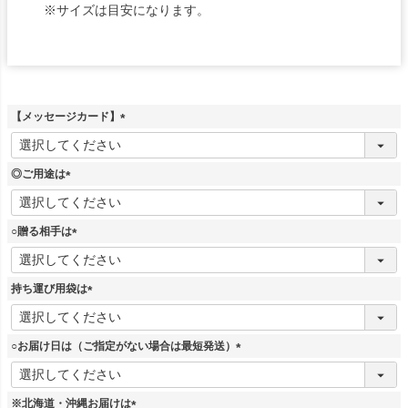
※サイズは目安になります。
【メッセージカード】
(
必
須
◎ご用途は
)
(
必
須
○贈る相手は
)
(
必
須
持ち運び用袋は
)
(
必
須
○お届け日は（ご指定がない場合は最短発送）
)
(
必
須
※北海道・沖縄お届けは