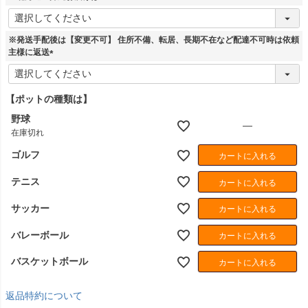
)
(
必
須
※発送手配後は【変更不可】 住所不備、転居、長期不在など配達不可時は依頼
)
主様に返送
(
必
須
【ポットの種類は】
)
野球
—
在庫切れ
ゴルフ
カートに入れる
テニス
カートに入れる
サッカー
カートに入れる
バレーボール
カートに入れる
バスケットボール
カートに入れる
返品特約について